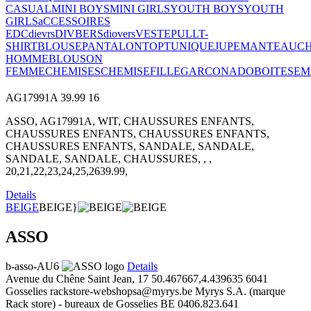
CASUAL
MINI BOYS
MINI GIRLS
YOUTH BOYS
YOUTH
GIRLS
aCCESSOIRES
EDC
dievrs
DIVBERS
diovers
VESTE
PULL
T-
SHIRT
BLOUSE
PANTALON
TOP
TUNIQUE
JUPE
MANTEAU
CH
HOMME
BLOUSON
FEMME
CHEMISES
CHEMISE
FILLE
GARCON
ADO
BOITES
EM
AG17991A
39.99
16
ASSO, AG17991A, WIT, CHAUSSURES ENFANTS,
CHAUSSURES ENFANTS, CHAUSSURES ENFANTS,
CHAUSSURES ENFANTS, SANDALE, SANDALE,
SANDALE, SANDALE, CHAUSSURES, , ,
20,21,22,23,24,25,2639.99,
Details
BEIGE
BEIGE}
ASSO
b-asso-AU6
Details
Avenue du Chêne Saint Jean, 17
50.467667,4.439635
6041
Gosselies
rackstore-webshopsa@myrys.be
Myrys S.A. (marque
Rack store) - bureaux de Gosselies
BE 0406.823.641